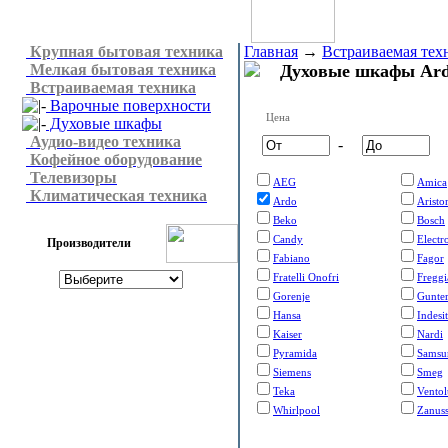
Крупная бытовая техника
Главная
→
Встраиваемая тех
Мелкая бытовая техника
Духовые шкафы Ar
Встраиваемая техника
Варочные поверхности
Цена
Духовые шкафы
Аудио-видео техника
-
Кофейное оборудование
Телевизоры
AEG
Amica
Климатическая техника
Ardo
Aristo
Beko
Bosch
Candy
Electr
Производители
Fabiano
Fagor
Fratelli Onofri
Freggi
Gorenje
Gunte
Hansa
Indesit
Kaiser
Nardi
Pyramida
Samsu
Siemens
Smeg
Teka
Vento
Whirlpool
Zanuss