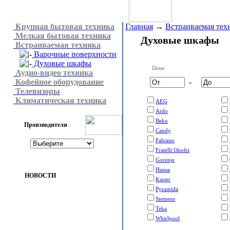
Крупная бытовая техника
Главная
→
Встраиваемая тех
Мелкая бытовая техника
Духовые шкафы
Встраиваемая техника
Варочные поверхности
Духовые шкафы
Цена
Аудио-видео техника
Кофейное оборудование
-
Телевизоры
Климатическая техника
AEG
Ardo
Beko
Производители
Candy
Fabiano
Fratelli Onofri
Gorenje
Hansa
НОВОСТИ
Kaiser
Pyramida
Siemens
Teka
Whirlpool