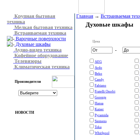
Крупная бытовая
Главная
→
Встраиваемая тех
техника
Духовые шкафы
Мелкая бытовая техника
Встраиваемая техника
Варочные поверхности
Цена
Духовые шкафы
Аудио-видео техника
-
Кофейное оборудование
Телевизоры
AEG
Климатическая техника
Ardo
Beko
Candy
Производители
Fabiano
Fratelli Onofri
Gorenje
Hansa
Kaiser
НОВОСТИ
Pyramida
Siemens
Teka
Whirlpool