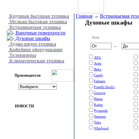
Крупная бытовая техника
Главная
→
Встраиваемая тех
Мелкая бытовая техника
Духовые шкафы
Встраиваемая техника
Варочные поверхности
Цена
Духовые шкафы
Аудио-видео техника
-
Кофейное оборудование
Телевизоры
AEG
Климатическая техника
Ardo
Beko
Производители
Candy
Fabiano
Fratelli Onofri
Gorenje
Hansa
Kaiser
НОВОСТИ
Pyramida
Siemens
Teka
Whirlpool