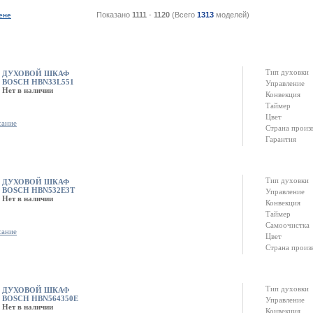
Показано
1111
-
1120
(Всего
1313
моделей)
ене
Тип духовки
ДУХОВОЙ ШКАФ
BOSCH HBN33L551
Управление
Нет в наличии
Конвекция
Таймер
Цвет
сание
Страна произ
Гарантия
Тип духовки
ДУХОВОЙ ШКАФ
BOSCH HBN532E3T
Управление
Нет в наличии
Конвекция
Таймер
Самоочистка
сание
Цвет
Страна произ
Тип духовки
ДУХОВОЙ ШКАФ
BOSCH HBN564350E
Управление
Нет в наличии
Конвекция