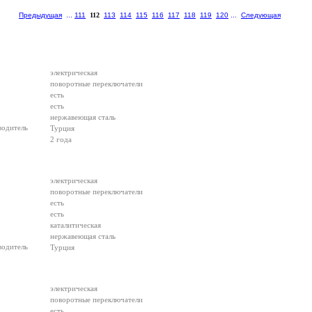
Предыдущая
...
111
112
113
114
115
116
117
118
119
120
...
Следующая
электрическая
поворотные переключатели
есть
есть
нержавеющая сталь
водитель
Турция
2 года
электрическая
поворотные переключатели
есть
есть
каталитическая
нержавеющая сталь
водитель
Турция
электрическая
поворотные переключатели
есть