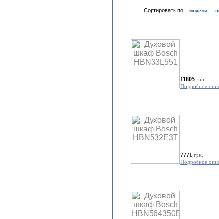
Сортировать по:
модели
ц
11805
грн.
Подробное опи
7771
грн.
Подробное опи