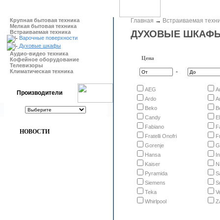
Крупная бытовая техника
Главная
→
Встраиваемая техн
Мелкая бытовая техника
ДУХОВЫЕ ШКАФ
Встраиваемая техника
Варочные поверхности
Духовые шкафы
Аудио-видео техника
Цена
Кофейное оборудование
Телевизоры
Климатическая техника
-
AEG
A
Производители
Ardo
A
Beko
B
Candy
E
Fabiano
F
НОВОСТИ
Fratelli Onofri
F
Gorenje
G
Hansa
I
Kaiser
N
Pyramida
S
Siemens
S
Teka
V
Whirlpool
Z