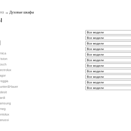
ика
→
Духовые шкафы
Ы
mica
riston
osch
lectrolux
agor
reggia
unter&Hauer
ndesit
ardi
amsung
meg
entolux
anussi