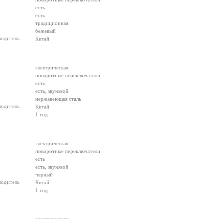
есть
есть
традиционная
бежевый
водитель
Китай
электрическая
поворотные переключатели
есть
есть, звуковой
нержавеющая сталь
водитель
Китай
1 год
электрическая
поворотные переключатели
есть
есть, звуковой
черный
водитель
Китай
1 год