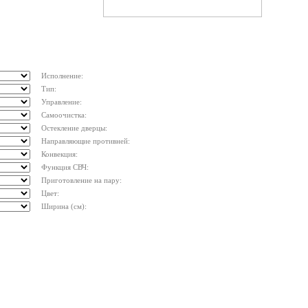
Исполнение:
Тип:
Управление:
Самоочистка:
Остекление дверцы:
Направляющие противней:
Конвекция:
Функция СВЧ:
Приготовление на пару:
Цвет:
Ширина (см):