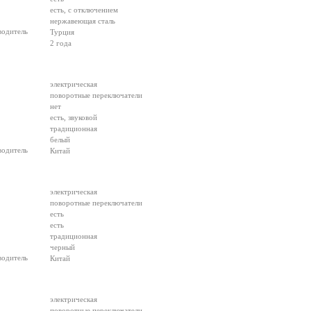
есть, с отключением
нержавеющая сталь
водитель
Турция
2 года
электрическая
поворотные переключатели
нет
есть, звуковой
традиционная
белый
водитель
Китай
электрическая
поворотные переключатели
есть
есть
традиционная
черный
водитель
Китай
электрическая
поворотные переключатели