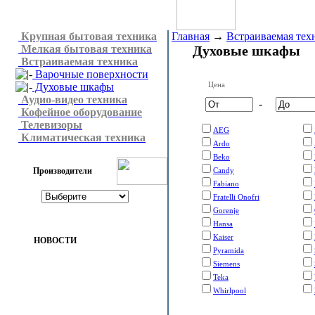
Крупная бытовая техника
Главная
→
Встраиваемая тех
Мелкая бытовая техника
Духовые шкафы
Встраиваемая техника
Варочные поверхности
Цена
Духовые шкафы
Аудио-видео техника
-
Кофейное оборудование
Телевизоры
AEG
Климатическая техника
Ardo
Beko
Производители
Candy
Fabiano
Fratelli Onofri
Gorenje
Hansa
Kaiser
НОВОСТИ
Pyramida
Siemens
Teka
Whirlpool