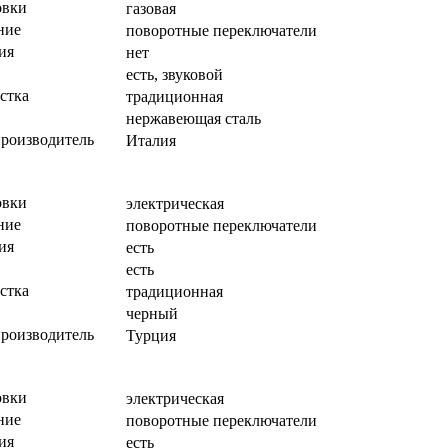
овки
газовая
ние
поворотные переключатели
ия
нет
есть, звуковой
стка
традиционная
нержавеющая сталь
производитель
Италия
овки
электрическая
ние
поворотные переключатели
ия
есть
есть
стка
традиционная
черный
производитель
Турция
овки
электрическая
ние
поворотные переключатели
ия
есть