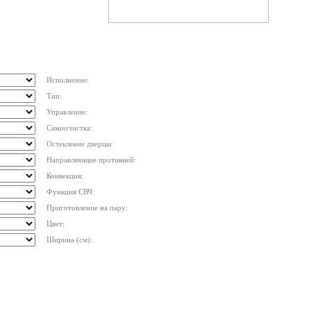
Исполнение:
Тип:
Управление:
Самоочистка:
Остекление дверцы:
Направляющие противней:
Конвекция:
Функция СВЧ:
Приготовление на пару:
Цвет:
Ширина (см):