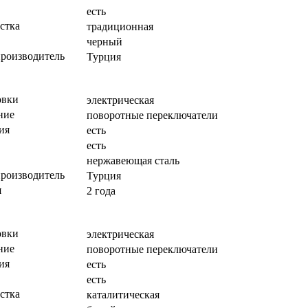
есть
стка
традиционная
черный
производитель
Турция
овки
электрическая
ние
поворотные переключатели
ия
есть
есть
нержавеющая сталь
производитель
Турция
я
2 года
овки
электрическая
ние
поворотные переключатели
ия
есть
есть
стка
каталитическая