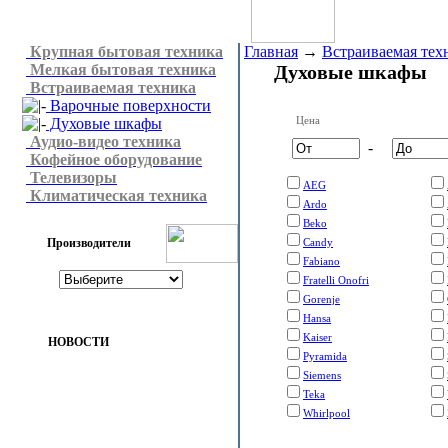
Крупная бытовая техника
Главная
→
Встраиваемая тех
Мелкая бытовая техника
Духовые шкафы
Встраиваемая техника
Варочные поверхности
Цена
Духовые шкафы
Аудио-видео техника
-
Кофейное оборудование
Телевизоры
AEG
Климатическая техника
Ardo
Beko
Производители
Candy
Fabiano
Fratelli Onofri
Gorenje
Hansa
Kaiser
НОВОСТИ
Pyramida
Siemens
Teka
Whirlpool