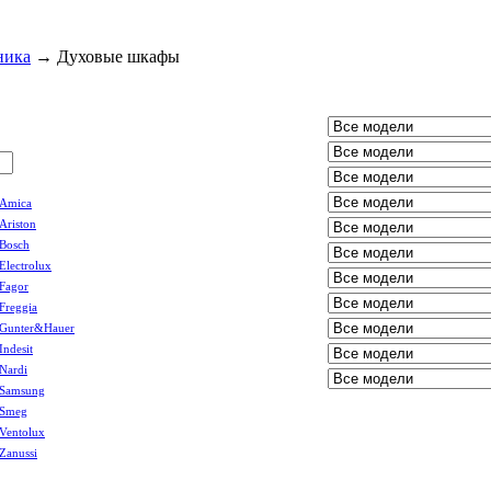
ника
→
Духовые шкафы
Amica
Ariston
Bosch
Electrolux
Fagor
Freggia
Gunter&Hauer
Indesit
Nardi
Samsung
Smeg
Ventolux
Zanussi