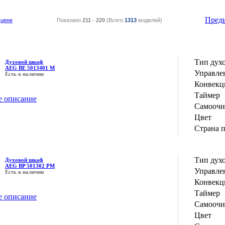
Пред
цене
Показано
211
-
220
(Всего
1313
моделей)
Тип дух
Духовой шкаф
AEG BE 5013401 M
Управле
Есть в наличии
Конвекц
Таймер
е описание
Самоочи
Цвет
Страна 
Тип дух
Духовой шкаф
AEG BP 501302 PM
Управле
Есть в наличии
Конвекц
Таймер
е описание
Самоочи
Цвет