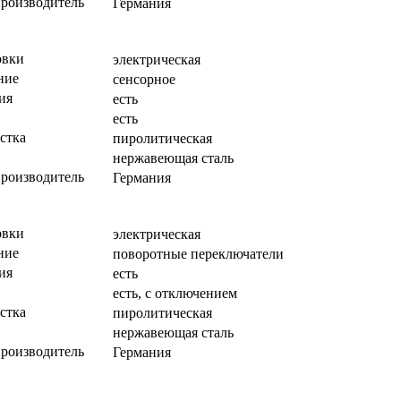
производитель
Германия
овки
электрическая
ние
сенсорное
ия
есть
есть
стка
пиролитическая
нержавеющая сталь
производитель
Германия
овки
электрическая
ние
поворотные переключатели
ия
есть
есть, с отключением
стка
пиролитическая
нержавеющая сталь
производитель
Германия