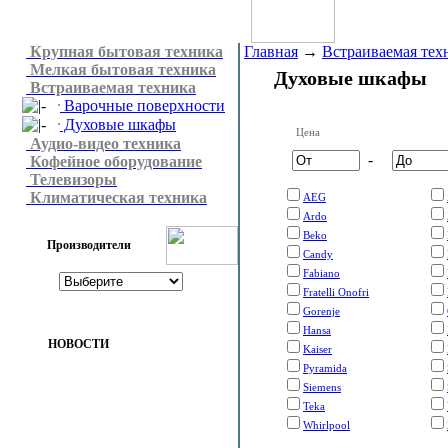
Крупная бытовая техника
Главная
→
Встраиваемая тех
Мелкая бытовая техника
Духовые шкафы
Встраиваемая техника
Варочные поверхности
Духовые шкафы
Цена
Аудио-видео техника
-
Кофейное оборудование
Телевизоры
Климатическая техника
AEG
Ardo
Beko
Производители
Candy
Fabiano
Fratelli Onofri
Gorenje
Hansa
НОВОСТИ
Kaiser
Pyramida
Siemens
Teka
Whirlpool