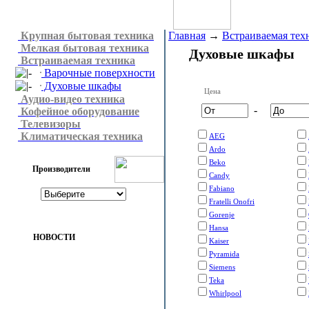
Крупная бытовая техника
Главная
→
Встраиваемая тех
Мелкая бытовая техника
Духовые шкафы
Встраиваемая техника
Варочные поверхности
Духовые шкафы
Цена
Аудио-видео техника
-
Кофейное оборудование
Телевизоры
Климатическая техника
AEG
Ardo
Beko
Производители
Candy
Fabiano
Fratelli Onofri
Gorenje
Hansa
НОВОСТИ
Kaiser
Pyramida
Siemens
Teka
Whirlpool