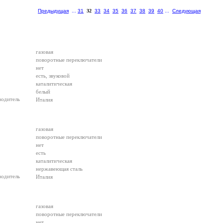
Предыдущая
...
31
32
33
34
35
36
37
38
39
40
...
Следующая
газовая
поворотные переключатели
нет
есть, звуковой
каталитическая
белый
водитель
Италия
газовая
поворотные переключатели
нет
есть
каталитическая
нержавеющая сталь
водитель
Италия
газовая
поворотные переключатели
нет