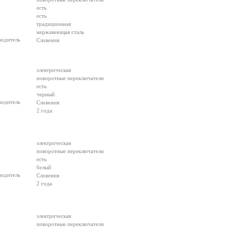
есть
есть
традиционная
нержавеющая сталь
водитель
Словения
электрическая
поворотные переключатели
есть
черный
водитель
Словения
2 года
электрическая
поворотные переключатели
есть
белый
водитель
Словения
2 года
электрическая
поворотные переключатели