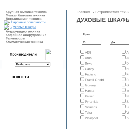
Крупная бытовая техника
Главная
→
Встраиваемая техн
Мелкая бытовая техника
ДУХОВЫЕ ШКАФ
Встраиваемая техника
Варочные поверхности
Духовые шкафы
Аудио-видео техника
Цена
Кофейное оборудование
Телевизоры
Климатическая техника
-
AEG
A
Производители
Ardo
A
Beko
B
Candy
E
Fabiano
F
НОВОСТИ
Fratelli Onofri
F
Gorenje
G
Hansa
I
Kaiser
N
Pyramida
S
Siemens
S
Teka
V
Whirlpool
Z