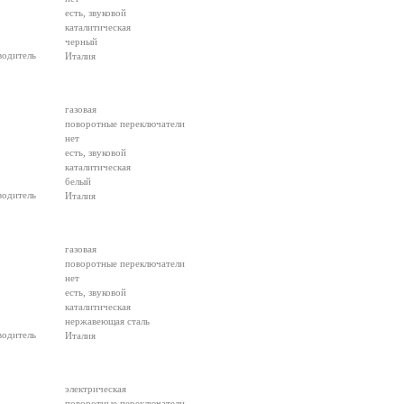
есть, звуковой
каталитическая
черный
водитель
Италия
газовая
поворотные переключатели
нет
есть, звуковой
каталитическая
белый
водитель
Италия
газовая
поворотные переключатели
нет
есть, звуковой
каталитическая
нержавеющая сталь
водитель
Италия
электрическая
поворотные переключатели