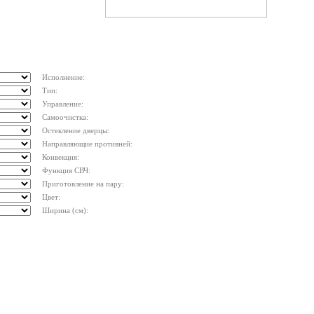
Исполнение:
Тип:
Управление:
Самоочистка:
Остекление дверцы:
Направляющие противней:
Конвекция:
Функция СВЧ:
Приготовление на пару:
Цвет:
Ширина (см):