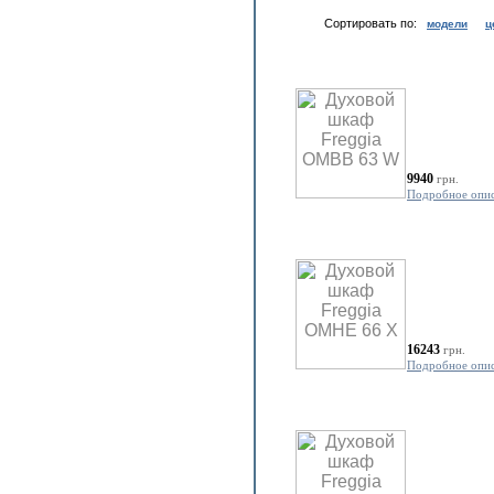
Сортировать по:
модели
ц
9940
грн.
Подробное опи
16243
грн.
Подробное опи