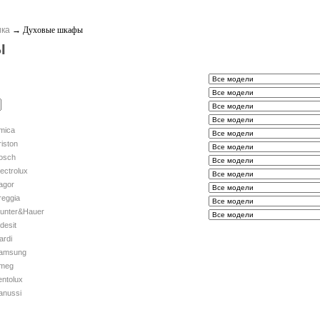
ика
→
Духовые шкафы
Ы
mica
riston
osch
lectrolux
agor
reggia
unter&Hauer
ndesit
ardi
amsung
meg
entolux
anussi