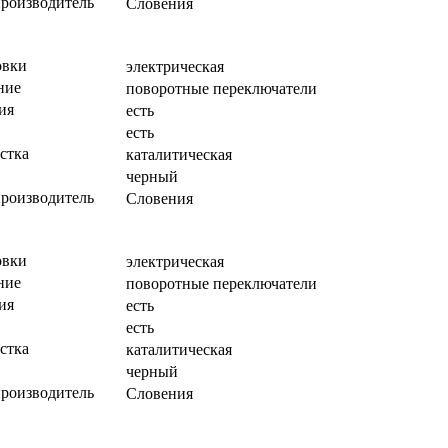
производитель
Словения
овки
электрическая
ние
поворотные переключатели
ия
есть
есть
стка
каталитическая
черный
производитель
Словения
овки
электрическая
ние
поворотные переключатели
ия
есть
есть
стка
каталитическая
черный
производитель
Словения