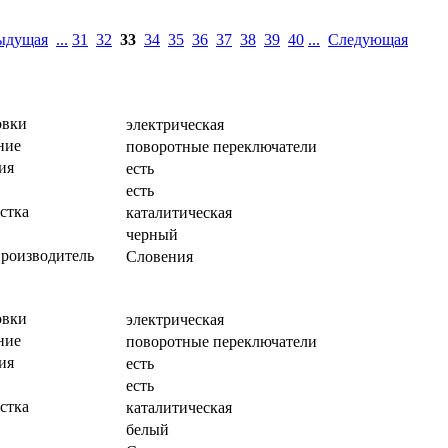
ыдущая
...
31
32
33
34
35
36
37
38
39
40
...
Следующая
овки
электрическая
ние
поворотные переключатели
ия
есть
есть
стка
каталитическая
черный
производитель
Словения
овки
электрическая
ние
поворотные переключатели
ия
есть
есть
стка
каталитическая
белый