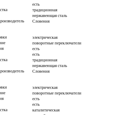
есть
стка
традиционная
нержавеющая сталь
производитель
Словения
овки
электрическая
ние
поворотные переключатели
ия
есть
есть
стка
традиционная
нержавеющая сталь
производитель
Словения
овки
электрическая
ние
поворотные переключатели
ия
есть
есть
стка
каталитическая