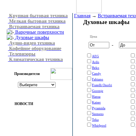
Крупная бытовая техника
Главная
→
Встраиваемая тех
Мелкая бытовая техника
Духовые шкафы
Встраиваемая техника
Варочные поверхности
Цена
Духовые шкафы
Аудио-видео техника
-
Кофейное оборудование
Телевизоры
AEG
Климатическая техника
Ardo
Beko
Производители
Candy
Fabiano
Fratelli Onofri
Gorenje
Hansa
Kaiser
НОВОСТИ
Pyramida
Siemens
Teka
Whirlpool