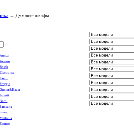
ника
→
Духовые шкафы
Amica
Ariston
Bosch
Electrolux
Fagor
Freggia
Gunter&Hauer
Indesit
Nardi
Samsung
Smeg
Ventolux
Zanussi