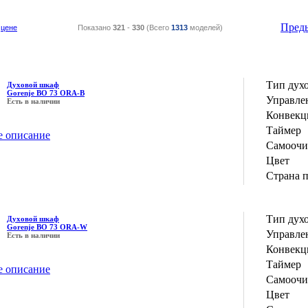
Пред
цене
Показано
321
-
330
(Всего
1313
моделей)
Тип дух
Духовой шкаф
Gorenje BO 73 ORA-B
Управле
Есть в наличии
Конвекц
Таймер
е описание
Самоочи
Цвет
Страна 
Тип дух
Духовой шкаф
Gorenje BO 73 ORA-W
Управле
Есть в наличии
Конвекц
Таймер
е описание
Самоочи
Цвет