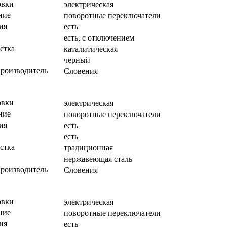
овки
электрическая
ние
поворотные переключатели
ия
есть
есть, с отключением
стка
каталитическая
черный
производитель
Словения
овки
электрическая
ние
поворотные переключатели
ия
есть
есть
стка
традиционная
нержавеющая сталь
производитель
Словения
овки
электрическая
ние
поворотные переключатели
ия
есть