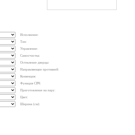
Исполнение:
Тип:
Управление:
Самоочистка:
Остекление дверцы:
Направляющие противней:
Конвекция:
Функция СВЧ:
Приготовление на пару:
Цвет:
Ширина (см):