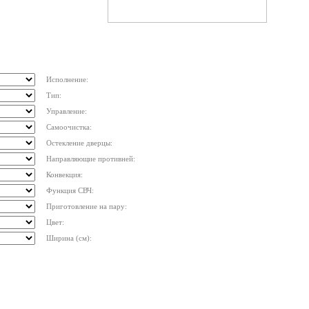
Исполнение:
Тип:
Управление:
Самоочистка:
Остекление дверцы:
Направляющие противней:
Конвекция:
Функция СВЧ:
Приготовление на пару:
Цвет:
Ширина (см):