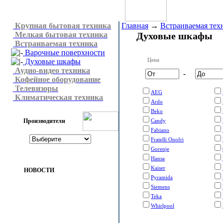
Крупная бытовая техника
Главная
→
Встраиваемая тех
Мелкая бытовая техника
Духовые шкафы
Встраиваемая техника
Варочные поверхности
Цена
Духовые шкафы
Аудио-видео техника
-
Кофейное оборудование
Телевизоры
AEG
Климатическая техника
Ardo
Beko
Производители
Candy
Fabiano
Fratelli Onofri
Gorenje
Hansa
Kaiser
НОВОСТИ
Pyramida
Siemens
Teka
Whirlpool