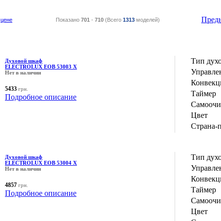
Пред
цене
Показано
701
-
710
(Всего
1313
моделей)
Тип дух
Духовой шкаф
ELECTROLUX EOB 53003 X
Управле
Нет в наличии
Конвекц
5433
грн.
Таймер
Подробное описание
Самоочи
Цвет
Страна-
Тип дух
Духовой шкаф
ELECTROLUX EOB 53004 X
Управле
Нет в наличии
Конвекц
4857
грн.
Таймер
Подробное описание
Самоочи
Цвет