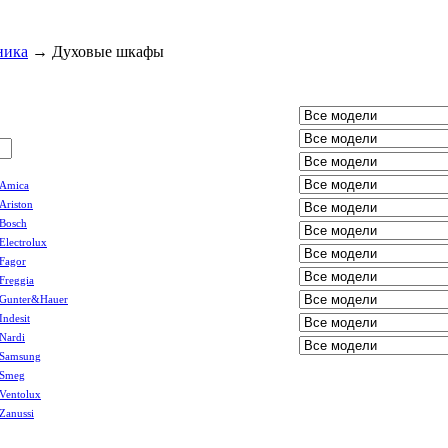
ника
→
Духовые шкафы
Amica
Ariston
Bosch
Electrolux
Fagor
Freggia
Gunter&Hauer
Indesit
Nardi
Samsung
Smeg
Ventolux
Zanussi