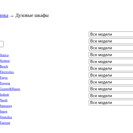
ника
→
Духовые шкафы
Amica
Ariston
Bosch
Electrolux
Fagor
Freggia
Gunter&Hauer
Indesit
Nardi
Samsung
Smeg
Ventolux
Zanussi