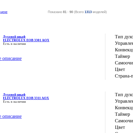
цене
Показано
81
-
90
(Всего
1313
моделей)
Тип дух
Духовой шкаф
ELECTROLUX EOB 3301 AOX
Управле
Есть в наличии
Конвекц
Таймер
е описание
Самоочи
Цвет
Страна-
Тип дух
Духовой шкаф
ELECTROLUX EOB 3311 AOX
Управле
Есть в наличии
Конвекц
Таймер
е описание
Самоочи
Цвет