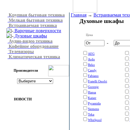
Крупная бытовая техника
Главная
→
Встраиваемая тех
Мелкая бытовая техника
Духовые шкафы
Встраиваемая техника
Варочные поверхности
Цена
Духовые шкафы
Аудио-видео техника
-
Кофейное оборудование
Телевизоры
AEG
Климатическая техника
Ardo
Beko
Производители
Candy
Fabiano
Fratelli Onofri
Gorenje
Hansa
Kaiser
НОВОСТИ
Pyramida
Siemens
Teka
Whirlpool