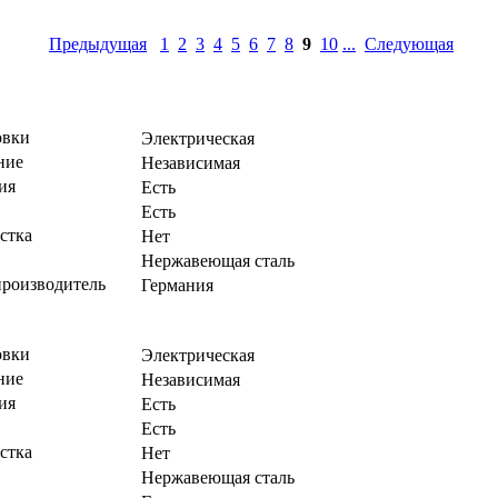
Предыдущая
1
2
3
4
5
6
7
8
9
10
...
Следующая
овки
Электрическая
ние
Независимая
ия
Есть
Есть
стка
Нет
Нержавеющая сталь
производитель
Германия
овки
Электрическая
ние
Независимая
ия
Есть
Есть
стка
Нет
Нержавеющая сталь