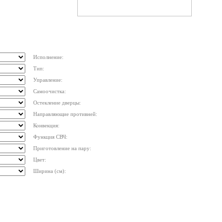
Исполнение:
Тип:
Управление:
Самоочистка:
Остекление дверцы:
Направляющие противней:
Конвекция:
Функция СВЧ:
Приготовление на пару:
Цвет:
Ширина (см):