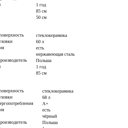
я
1 год
85 см
50 см
поверхность
стеклокерамика
уховки
60 л
ия
есть
нержавеющая сталь
производитель
Польша
я
1 год
85 см
поверхность
стеклокерамика
уховки
68 л
нергопотребления
А+
ия
есть
чёрный
производитель
Польша