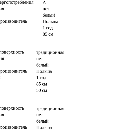
нергопотребления
A
ия
нет
белый
производитель
Польша
я
1 год
85 см
поверхность
традиционная
ия
нет
белый
производитель
Польша
я
1 год
85 см
50 см
поверхность
традиционная
ия
нет
белый
производитель
Польша