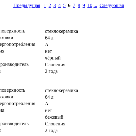
Предыдущая
1
2
3
4
5
6
7
8
9
10
...
Следующая
поверхность
стеклокерамика
уховки
64 л
нергопотребления
A
ия
нет
чёрный
производитель
Словения
я
2 года
поверхность
стеклокерамика
уховки
64 л
нергопотребления
A
ия
нет
бежевый
производитель
Словения
я
2 года