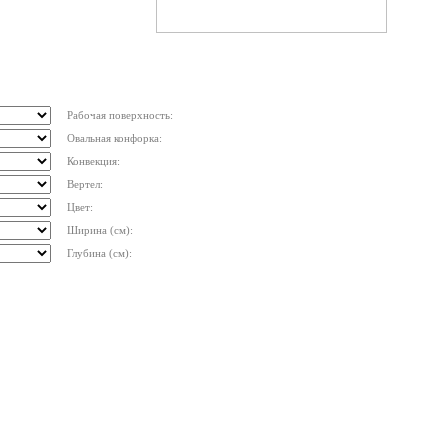
Рабочая поверхность:
Овальная конфорка:
Конвекция:
Вертел:
Цвет:
Ширина (см):
Глубина (см):