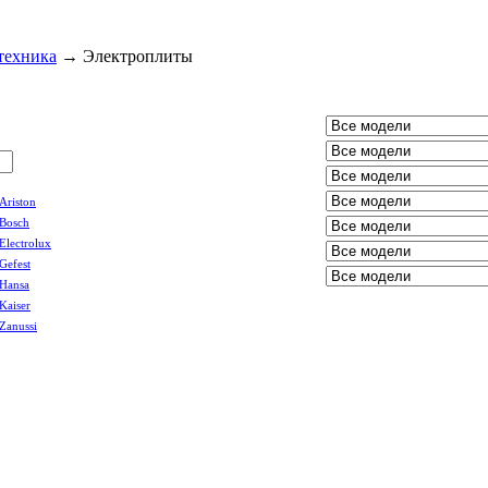
техника
→
Электроплиты
Ariston
Bosch
Electrolux
Gefest
Hansa
Kaiser
Zanussi