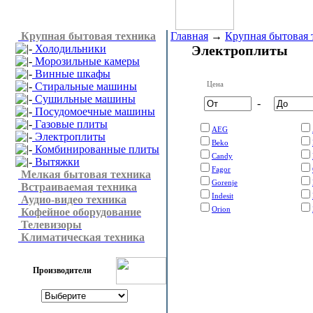
Крупная бытовая техника
Главная
→
Крупная бытовая 
Холодильники
Электроплиты
Морозильные камеры
Винные шкафы
Цена
Стиральные машины
Сушильные машины
-
Посудомоечные машины
Газовые плиты
AEG
Электроплиты
Beko
Комбинированные плиты
Candy
Вытяжки
Fagor
Мелкая бытовая техника
Gorenje
Встраиваемая техника
Indesit
Аудио-видео техника
Orion
Кофейное оборудование
Телевизоры
Климатическая техника
Производители