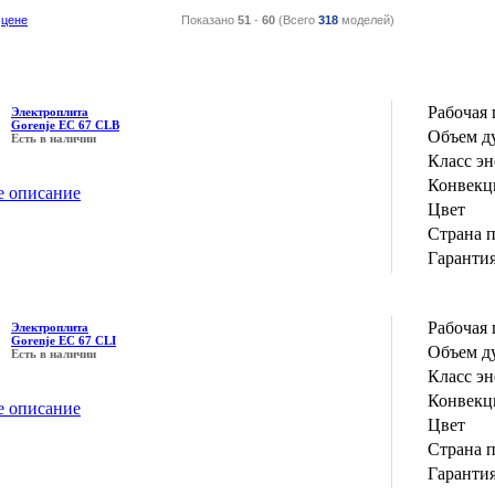
цене
Показано
51
-
60
(Всего
318
моделей)
Рабочая 
Электроплита
Gorenje EC 67 CLB
Объем д
Есть в наличии
Класс э
Конвекц
е описание
Цвет
Страна 
Гаранти
Рабочая 
Электроплита
Gorenje EC 67 CLI
Объем д
Есть в наличии
Класс э
Конвекц
е описание
Цвет
Страна 
Гаранти