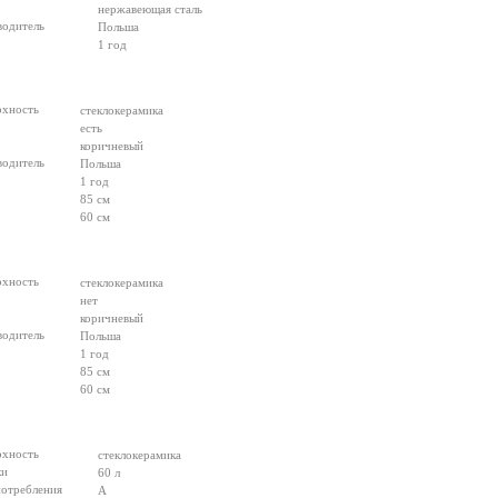
нержавеющая сталь
водитель
Польша
1 год
рхность
стеклокерамика
есть
коричневый
водитель
Польша
1 год
85 см
60 см
рхность
стеклокерамика
нет
коричневый
водитель
Польша
1 год
85 см
60 см
рхность
стеклокерамика
ки
60 л
потребления
A