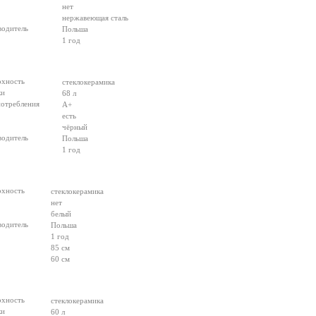
нет
нержавеющая сталь
водитель
Польша
1 год
рхность
стеклокерамика
ки
68 л
потребления
А+
есть
чёрный
водитель
Польша
1 год
рхность
стеклокерамика
нет
белый
водитель
Польша
1 год
85 см
60 см
рхность
стеклокерамика
ки
60 л