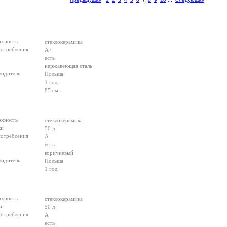
рхность
стеклокерамика
потребления
А+
есть
нержавеющая сталь
водитель
Польша
1 год
85 см
рхность
стеклокерамика
ки
50 л
потребления
A
есть
коричневый
водитель
Польша
1 год
рхность
стеклокерамика
ки
50 л
потребления
A
есть