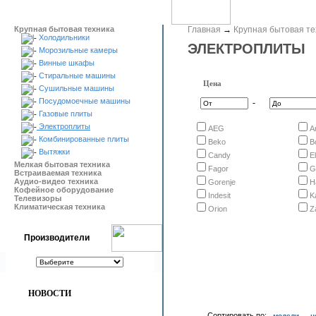
Крупная бытовая техника
Главная
→
Крупная бытовая те
Холодильники
ЭЛЕКТРОПЛИТЫ
Морозильные камеры
Винные шкафы
Стиральные машины
Цена
Сушильные машины
Посудомоечные машины
-
Газовые плиты
Электроплиты
AEG
A
Комбинированные плиты
Beko
B
Вытяжки
Candy
E
Мелкая бытовая техника
Fagor
G
Встраиваемая техника
Аудио-видео техника
Gorenje
H
Кофейное оборудование
Indesit
K
Телевизоры
Климатическая техника
Orion
Z
Производители
НОВОСТИ
Сортировать по:
модели
ц