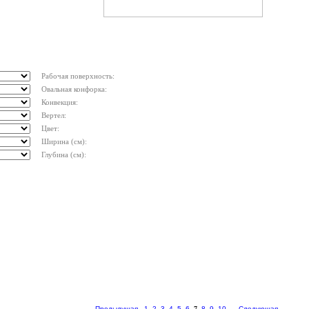
Рабочая поверхность:
Овальная конфорка:
Конвекция:
Вертел:
Цвет:
Ширина (см):
Глубина (см):
Предыдущая
1
2
3
4
5
6
7
8
9
10
...
Следующая