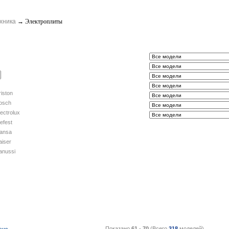
хника
→
Электроплиты
riston
osch
lectrolux
efest
ansa
aiser
anussi
Показано
61
-
70
(Всего
318
моделей)
ене