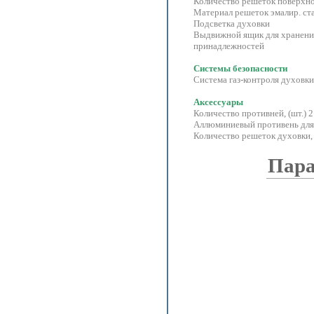
Количество решеток поверхнос
Материал решеток эмалир. ст
Подсветка духовки
Выдвижной ящик для хранени
принадлежностей
Системы безопасности
Система газ-контроля духовк
Аксессуары
Количество противней, (шт.) 
Аллюминиевый противень дл
Количество решеток духовки, 
Пара