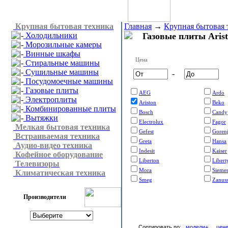
Крупная бытовая техника
Главная
→
Крупная бытовая 
Холодильники
Газовые плиты Aris
Морозильные камеры
Винные шкафы
Цена
Стиральные машины
Сушильные машины
-
Посудомоечные машины
Газовые плиты
AEG
Ardo
Электроплиты
Ariston
Beko
Комбинированные плиты
Bosch
Candy
Вытяжки
Electrolux
Fagor
Мелкая бытовая техника
Gefest
Goren
Встраиваемая техника
Greta
Hansa
Аудио-видео техника
Indesit
Kaiser
Кофейное оборудование
Liberton
Libert
Телевизоры
Mora
Sieme
Климатическая техника
Smeg
Zanuss
Производители
Сортировать по:
модели+
цен