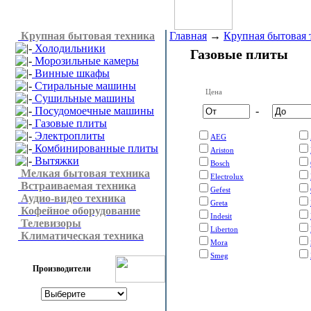
Крупная бытовая техника
Главная
→
Крупная бытовая 
Холодильники
Газовые плиты
Морозильные камеры
Винные шкафы
Стиральные машины
Цена
Сушильные машины
Посудомоечные машины
-
Газовые плиты
Электроплиты
AEG
Комбинированные плиты
Ariston
Вытяжки
Bosch
Мелкая бытовая техника
Electrolux
Встраиваемая техника
Gefest
Аудио-видео техника
Greta
Кофейное оборудование
Indesit
Телевизоры
Liberton
Климатическая техника
Mora
Smeg
Производители