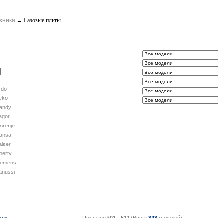
хника
→
Газовые плиты
rdo
eko
andy
agor
orenje
ansa
aiser
iberty
iemens
anussi
Показано
501
-
510
(Всего
848
моделей)
ене