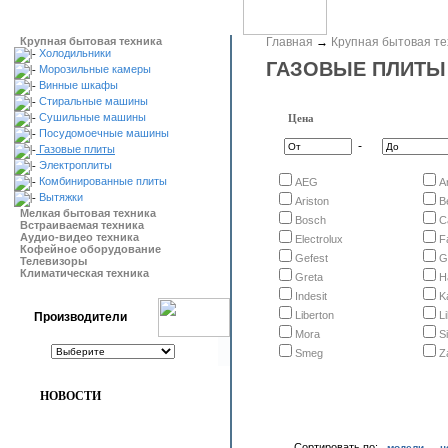
Крупная бытовая техника
Главная
→
Крупная бытовая те
Холодильники
ГАЗОВЫЕ ПЛИТЫ
Морозильные камеры
Винные шкафы
Стиральные машины
Сушильные машины
Цена
Посудомоечные машины
-
Газовые плиты
Электроплиты
Комбинированные плиты
AEG
A
Вытяжки
Ariston
B
Мелкая бытовая техника
Bosch
C
Встраиваемая техника
Аудио-видео техника
Electrolux
F
Кофейное оборудование
Gefest
G
Телевизоры
Климатическая техника
Greta
H
Indesit
K
Liberton
L
Производители
Mora
S
Smeg
Z
НОВОСТИ
Сортировать по:
модели
ц