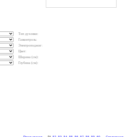
Тип духовки:
Газконтроль:
Электроподжиг:
Цвет:
Ширина (см):
Глубина (см):
Предыдущая
...
51
52
53
54
55
56
57
58
59
60
...
Следующая