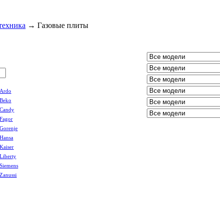
техника
→
Газовые плиты
Ardo
Beko
Candy
Fagor
Gorenje
Hansa
Kaiser
Liberty
Siemens
Zanussi