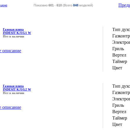
Пред
цене
Показано
601
-
610
(Всего
848
моделей)
Тип дух
Газовая плита
INDESIT KJ1G1 W
Газконт
Нет в наличии
Электро
Гриль
е описание
Вертел
Таймер
Цвет
Тип дух
Газовая плита
INDESIT KJ1G2 W
Газконт
Нет в наличии
Электро
Гриль
е описание
Вертел
Таймер
Цвет