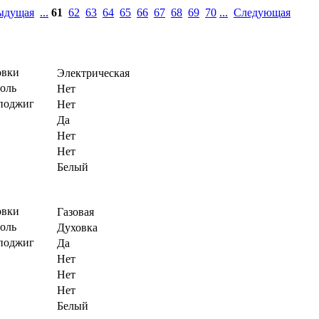
ыдущая
...
61
62
63
64
65
66
67
68
69
70
...
Следующая
овки
Электрическая
роль
Нет
поджиг
Нет
Да
Нет
Нет
Белый
овки
Газовая
роль
Духовка
поджиг
Да
Нет
Нет
Нет
Белый