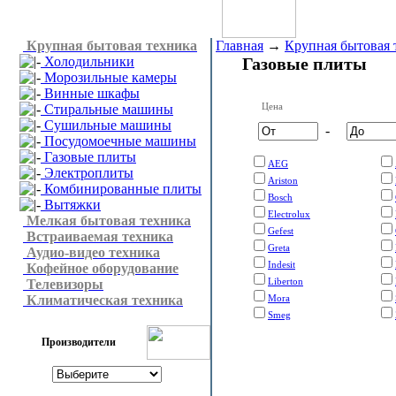
Крупная бытовая техника
Главная
→
Крупная бытовая 
Холодильники
Газовые плиты
Морозильные камеры
Винные шкафы
Цена
Стиральные машины
Сушильные машины
-
Посудомоечные машины
Газовые плиты
AEG
Электроплиты
Ariston
Комбинированные плиты
Bosch
Вытяжки
Electrolux
Мелкая бытовая техника
Gefest
Встраиваемая техника
Greta
Аудио-видео техника
Indesit
Кофейное оборудование
Liberton
Телевизоры
Климатическая техника
Mora
Smeg
Производители