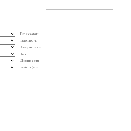
Тип духовки:
Газконтроль:
Электроподжиг:
Цвет:
Ширина (см):
Глубина (см):