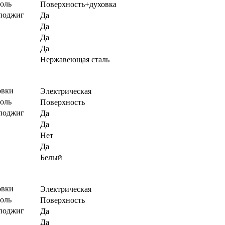
роль
Поверхность+духовка
поджиг
Да
Да
Да
Да
Нержавеющая сталь
овки
Электрическая
роль
Поверхность
поджиг
Да
Да
Нет
Да
Белый
овки
Электрическая
роль
Поверхность
поджиг
Да
Да