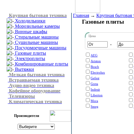
Крупная бытовая техника
Главная
→
Крупная бытовая 
Холодильники
Газовые плиты
Морозильные камеры
Винные шкафы
Цена
Стиральные машины
Сушильные машины
-
Посудомоечные машины
Газовые плиты
AEG
Электроплиты
Ariston
Комбинированные плиты
Bosch
Вытяжки
Electrolux
Мелкая бытовая техника
Gefest
Встраиваемая техника
Greta
Аудио-видео техника
Indesit
Кофейное оборудование
Liberton
Телевизоры
Климатическая техника
Mora
Smeg
Производители