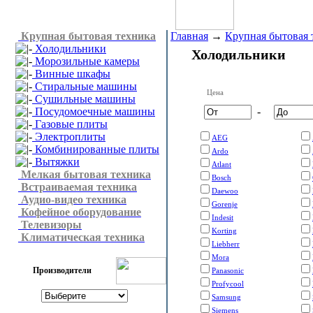
Крупная бытовая техника
Главная
→
Крупная бытовая 
Холодильники
Холодильники
Морозильные камеры
Винные шкафы
Стиральные машины
Цена
Сушильные машины
Посудомоечные машины
-
Газовые плиты
Электроплиты
AEG
Комбинированные плиты
Ardo
Вытяжки
Atlant
Мелкая бытовая техника
Bosch
Встраиваемая техника
Daewoo
Аудио-видео техника
Gorenje
Кофейное оборудование
Indesit
Телевизоры
Korting
Климатическая техника
Liebherr
Mora
Производители
Panasonic
Profycool
Samsung
Siemens