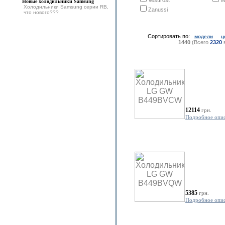
Vestfrost
W
Новые холодильники Samsung
Холодильники Samsung серии RB,
Zanussi
что нового???
Сортировать по:
модели
ц
1440
(Всего
2320
м
12114
грн.
Подробное опи
5385
грн.
Подробное опи