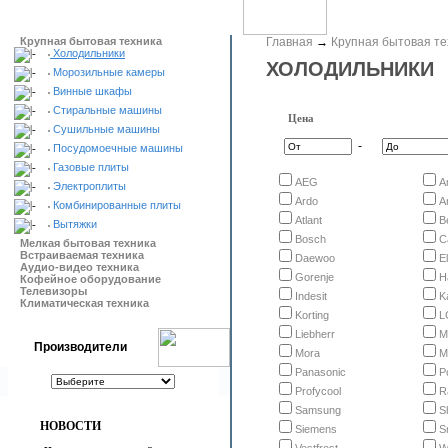
Крупная бытовая техника
Главная
→
Крупная бытовая те
Холодильники
ХОЛОДИЛЬНИКИ
Морозильные камеры
Винные шкафы
Стиральные машины
Цена
Сушильные машины
-
Посудомоечные машины
Газовые плиты
AEG
A
Электроплиты
Ardo
A
Комбинированные плиты
Atlant
B
Вытяжки
Bosch
C
Мелкая бытовая техника
Встраиваемая техника
Daewoo
E
Аудио-видео техника
Gorenje
H
Кофейное оборудование
Телевизоры
Indesit
K
Климатическая техника
Korting
L
Liebherr
M
Производители
Mora
M
Panasonic
P
Profycool
R
Samsung
S
НОВОСТИ
Siemens
S