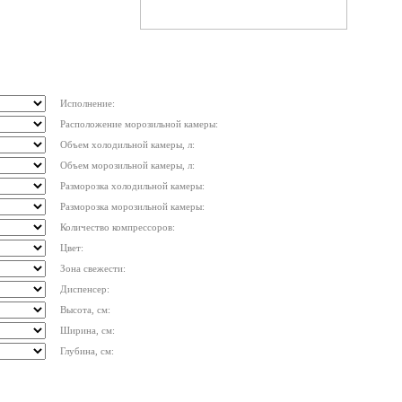
Исполнение:
Расположение морозильной камеры:
Объем холодильной камеры, л:
Объем морозильной камеры, л:
Разморозка холодильной камеры:
Разморозка морозильной камеры:
Количество компрессоров:
Цвет:
Зона свежести:
Диспенсер:
Высота, см:
Ширина, см:
Глубина, см: