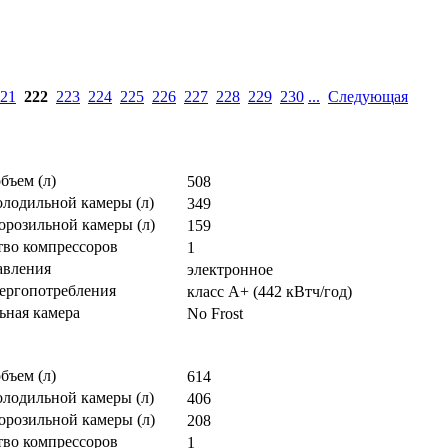
21
222
223
224
225
226
227
228
229
230
...
Следующая
бъем (л)
508
олодильной камеры (л)
349
орозильной камеры (л)
159
тво компрессоров
1
авления
электронное
нергопотребления
класс A+ (442 кВтч/год)
ьная камера
No Frost
бъем (л)
614
олодильной камеры (л)
406
орозильной камеры (л)
208
тво компрессоров
1