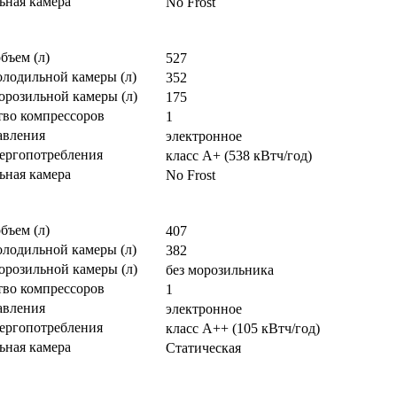
ьная камера
No Frost
бъем (л)
527
олодильной камеры (л)
352
орозильной камеры (л)
175
тво компрессоров
1
авления
электронное
нергопотребления
класс A+ (538 кВтч/год)
ьная камера
No Frost
бъем (л)
407
олодильной камеры (л)
382
орозильной камеры (л)
без морозильника
тво компрессоров
1
авления
электронное
нергопотребления
класс A++ (105 кВтч/год)
ьная камера
Статическая