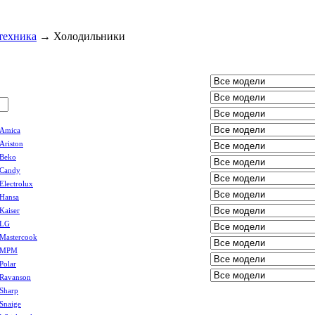
техника
→
Холодильники
Amica
Ariston
Beko
Candy
Electrolux
Hansa
Kaiser
LG
Mastercook
MPM
Polar
Ravanson
Sharp
Snaige