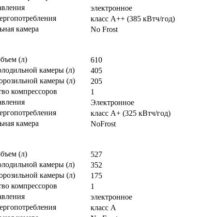
авления
электронное
нергопотребления
класс A++ (385 кВтч/год)
ьная камера
No Frost
бъем (л)
610
олодильной камеры (л)
405
орозильной камеры (л)
205
тво компрессоров
1
авления
Электронное
нергопотребления
класс A+ (325 кВтч/год)
ьная камера
NoFrost
бъем (л)
527
олодильной камеры (л)
352
орозильной камеры (л)
175
тво компрессоров
1
авления
электронное
нергопотребления
класс A