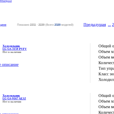
Whirlpool
Предыдущая
...
2
цене
Показано
2211
-
2220
(Всего
2320
моделей)
Общий о
Холодильник
LG GS-3159 PVFV
Объем х
Нет в наличии
Объем м
Количес
е описание
Тип упр
Класс э
Холодил
Общий о
Холодильник
LG GS-9167 AEJZ
Объем х
Нет в наличии
Объем м
Количес