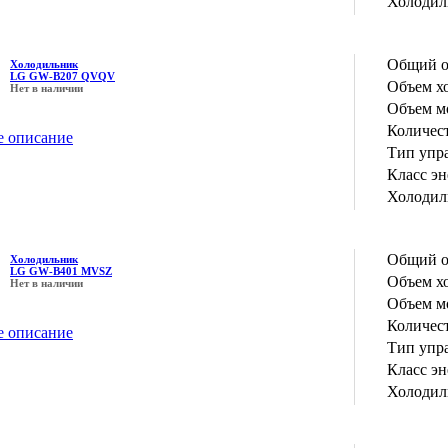
Холодил
Общий о
Холодильник
LG GW-B207 QVQV
Объем х
Нет в наличии
Объем м
Количес
е описание
Тип упр
Класс э
Холодил
Общий о
Холодильник
LG GW-B401 MVSZ
Объем х
Нет в наличии
Объем м
Количес
е описание
Тип упр
Класс э
Холодил