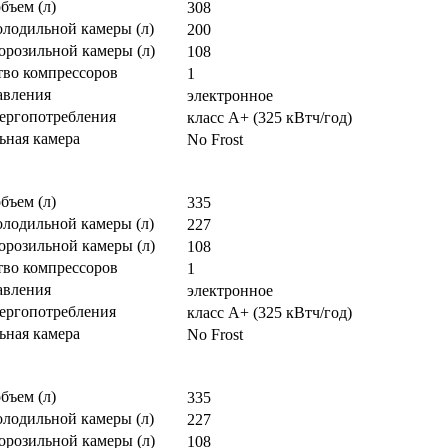
бъем (л)
308
олодильной камеры (л)
200
орозильной камеры (л)
108
тво компрессоров
1
авления
электронное
нергопотребления
класс A+ (325 кВтч/год)
ьная камера
No Frost
бъем (л)
335
олодильной камеры (л)
227
орозильной камеры (л)
108
тво компрессоров
1
авления
электронное
нергопотребления
класс A+ (325 кВтч/год)
ьная камера
No Frost
бъем (л)
335
олодильной камеры (л)
227
орозильной камеры (л)
108