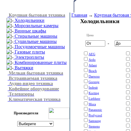
Крупная бытовая техника
Главная
→
Крупная бытовая 
Холодильники
Холодильники
Морозильные камеры
Винные шкафы
Цена
Стиральные машины
Сушильные машины
-
Посудомоечные машины
Газовые плиты
AEG
Электроплиты
Ardo
Комбинированные плиты
Atlant
Вытяжки
Bosch
Мелкая бытовая техника
Daewoo
Встраиваемая техника
Gorenje
Аудио-видео техника
Indesit
Кофейное оборудование
Korting
Телевизоры
Климатическая техника
Liebherr
Mora
Panasonic
Производители
Profycool
Samsung
Siemens