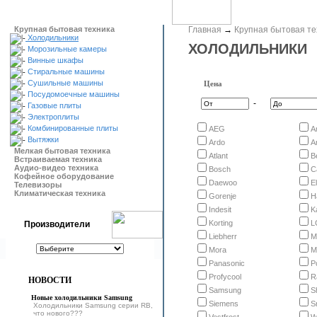
Крупная бытовая техника
Главная
→
Крупная бытовая те
Холодильники
ХОЛОДИЛЬНИКИ
Морозильные камеры
Винные шкафы
Стиральные машины
Сушильные машины
Цена
Посудомоечные машины
-
Газовые плиты
Электроплиты
Комбинированные плиты
AEG
A
Вытяжки
Ardo
A
Мелкая бытовая техника
Atlant
B
Встраиваемая техника
Аудио-видео техника
Bosch
C
Кофейное оборудование
Daewoo
E
Телевизоры
Климатическая техника
Gorenje
H
Indesit
K
Korting
L
Производители
Liebherr
M
Mora
M
Panasonic
P
Profycool
R
НОВОСТИ
Samsung
S
Новые холодильники Samsung
Siemens
S
Холодильники Samsung серии RB,
что нового???