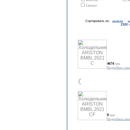
Vestfrost
W
Zanussi
Сортировать по:
модели
ц
2320
м
4674
грн.
Подробное опи
0
грн.
Подробное опи