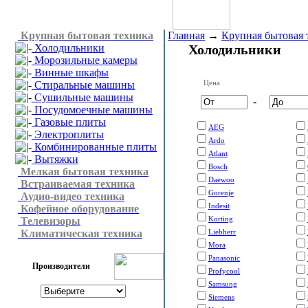
Крупная бытовая техника
Главная
→
Крупная бытовая 
Холодильники
Холодильники
Морозильные камеры
Винные шкафы
Цена
Стиральные машины
Сушильные машины
-
Посудомоечные машины
Газовые плиты
AEG
Электроплиты
Ardo
Комбинированные плиты
Atlant
Вытяжки
Bosch
Мелкая бытовая техника
Daewoo
Встраиваемая техника
Gorenje
Аудио-видео техника
Indesit
Кофейное оборудование
Korting
Телевизоры
Климатическая техника
Liebherr
Mora
Panasonic
Производители
Profycool
Samsung
Siemens