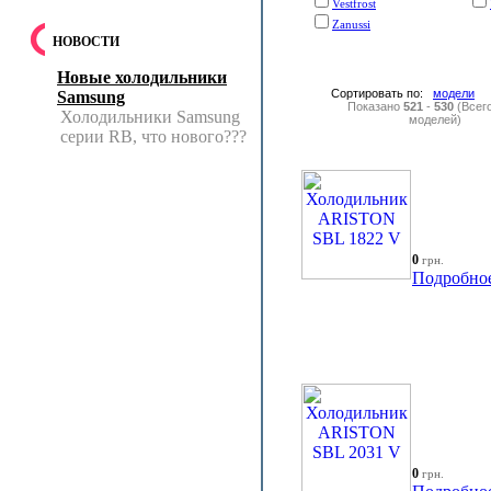
Vestfrost
Zanussi
НОВОСТИ
Новые холодильники
Сортировать по:
модели
Samsung
Показано
521
-
530
(Всег
Холодильники Samsung
моделей)
серии RB, что нового???
0
грн.
Подробно
0
грн.