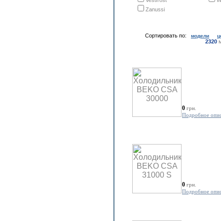
Vestfrost
W
Zanussi
Сортировать по:
модели
ц
2320
м
0
грн.
Подробное опи
0
грн.
Подробное опи