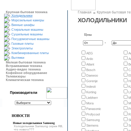
Крупная бытовая техника
Главная
→
Крупная бытовая те
Холодильники
ХОЛОДИЛЬНИКИ
Морозильные камеры
Винные шкафы
Стиральные машины
Сушильные машины
Цена
Посудомоечные машины
-
Газовые плиты
Электроплиты
Комбинированные плиты
AEG
A
Вытяжки
Ardo
A
Мелкая бытовая техника
Atlant
B
Встраиваемая техника
Аудио-видео техника
Bosch
C
Кофейное оборудование
Daewoo
E
Телевизоры
Климатическая техника
Gorenje
H
Indesit
K
Korting
L
Производители
Liebherr
M
Mora
M
Panasonic
P
Profycool
R
НОВОСТИ
Samsung
S
Новые холодильники Samsung
Siemens
S
Холодильники Samsung серии RB,
что нового???