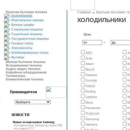
Крупная бытовая техника
Главная
→
Крупная бытовая те
Холодильники
ХОЛОДИЛЬНИКИ
Морозильные камеры
Винные шкафы
Стиральные машины
Сушильные машины
Цена
Посудомоечные машины
-
Газовые плиты
Электроплиты
Комбинированные плиты
AEG
A
Вытяжки
Ardo
A
Мелкая бытовая техника
Atlant
B
Встраиваемая техника
Аудио-видео техника
Bosch
C
Кофейное оборудование
Daewoo
E
Телевизоры
Климатическая техника
Gorenje
H
Indesit
K
Korting
L
Производители
Liebherr
M
Mora
M
Panasonic
P
Profycool
R
НОВОСТИ
Samsung
S
Новые холодильники Samsung
Siemens
S
Холодильники Samsung серии RB,
что нового???