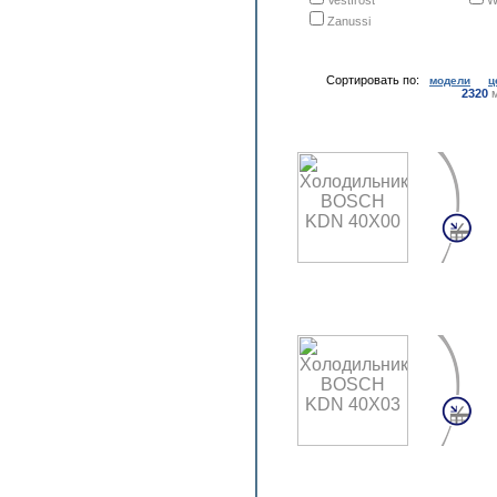
Vestfrost
W
Zanussi
Сортировать по:
модели
ц
2320
м