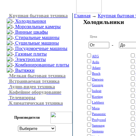
Крупная бытовая техника
Главная
→
Крупная бытовая 
Холодильники
Холодильники
Морозильные камеры
Винные шкафы
Цена
Стиральные машины
Сушильные машины
-
Посудомоечные машины
Газовые плиты
AEG
Электроплиты
Ardo
Комбинированные плиты
Atlant
Вытяжки
Bosch
Мелкая бытовая техника
Daewoo
Встраиваемая техника
Gorenje
Аудио-видео техника
Indesit
Кофейное оборудование
Korting
Телевизоры
Климатическая техника
Liebherr
Mora
Panasonic
Производители
Profycool
Samsung
Siemens