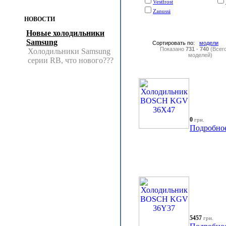
Vestfrost
Zanussi
НОВОСТИ
Новые холодильники
Samsung
Сортировать по:
модели
Показано
731
-
740
(Всег
Холодильники Samsung
моделей)
серии RB, что нового???
0
грн.
Подробно
5457
грн.