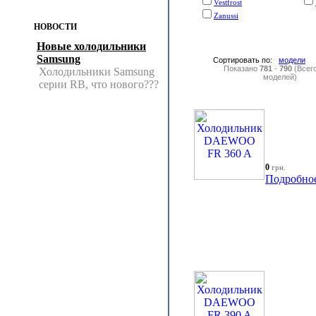
Vestfrost
Zanussi
НОВОСТИ
Новые холодильники
Samsung
Сортировать по:
модели
Показано
781
-
790
(Всег
Холодильники Samsung
моделей)
серии RB, что нового???
0
грн.
Подробно