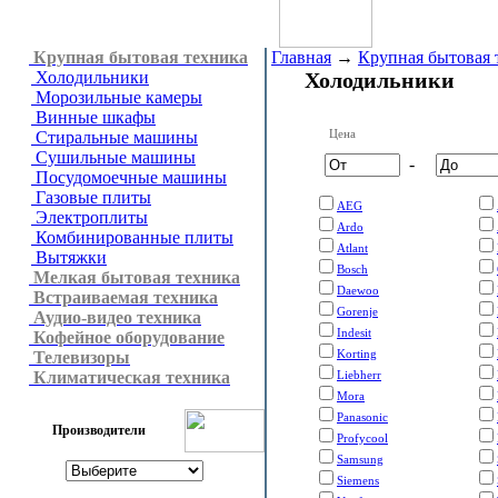
Крупная бытовая техника
Главная
→
Крупная бытовая 
Холодильники
Холодильники
Морозильные камеры
Винные шкафы
Цена
Стиральные машины
Сушильные машины
-
Посудомоечные машины
Газовые плиты
AEG
Электроплиты
Ardo
Комбинированные плиты
Atlant
Вытяжки
Bosch
Мелкая бытовая техника
Daewoo
Встраиваемая техника
Gorenje
Аудио-видео техника
Indesit
Кофейное оборудование
Korting
Телевизоры
Климатическая техника
Liebherr
Mora
Panasonic
Производители
Profycool
Samsung
Siemens