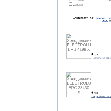
Vestfrost
W
Zanussi
Сортировать по:
модели
ц
2320
м
0
грн.
Подробное опи
0
грн.
Подробное опи