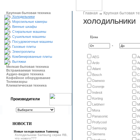
Крупная бытовая техника
Главная
→
Крупная бытовая те
Холодильники
ХОЛОДИЛЬНИКИ
Морозильные камеры
Винные шкафы
Стиральные машины
Сушильные машины
Цена
Посудомоечные машины
-
Газовые плиты
Электроплиты
Комбинированные плиты
AEG
A
Вытяжки
Ardo
A
Мелкая бытовая техника
Atlant
B
Встраиваемая техника
Аудио-видео техника
Bosch
C
Кофейное оборудование
Daewoo
E
Телевизоры
Климатическая техника
Gorenje
H
Indesit
K
Korting
L
Производители
Liebherr
M
Mora
M
Panasonic
P
Profycool
R
НОВОСТИ
Samsung
S
Новые холодильники Samsung
Siemens
S
Холодильники Samsung серии RB,
что нового???