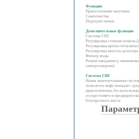
Функции
Приготовление капучино
Самоочистка
Подогрев чашек
Дополнительные функции
Система CRF
Регулировка степени помола (
Регулировка крепости/количе
Регулировка высоты дозатора
Фильтр воды
Режим ожидания (с минималь
электроэнергии)
Система CRF
Новая запатентованная систем
помолотое кофе попадает сра
приготовления, без использов
осуществляется предваритель
безупречного вкуса.
Парамет