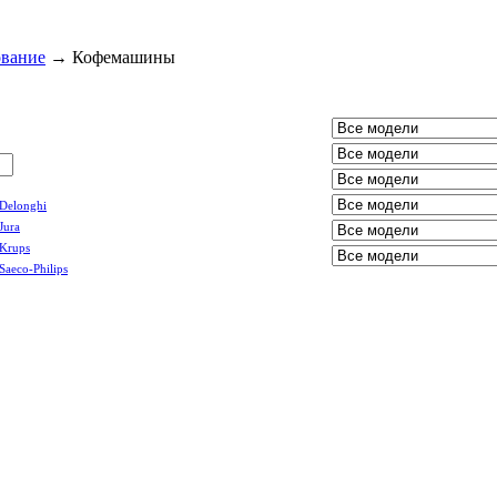
ование
→
Кофемашины
Delonghi
Jura
Krups
Saeco-Philips