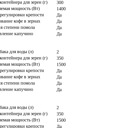
контейнера для зерен (г)
300
яемая мощность (Вт)
1400
регулировки крепости
Да
вание кофе в зернах
Да
ия степени помола
Да
вление капучино
Да
бака для воды (л)
2
контейнера для зерен (г)
350
яемая мощность (Вт)
1500
регулировки крепости
Да
вание кофе в зернах
Да
ия степени помола
Да
вление капучино
Да
бака для воды (л)
2
контейнера для зерен (г)
350
яемая мощность (Вт)
1500
регулировки крепости
Да