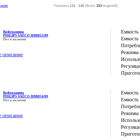
цене
Показано
131
-
140
(Всего
153
моделей)
Емкость 
Кофемашина
PHILIPS SAECO HD8852/09
Емкость 
Нет в наличии
Потребл
Режимы 
е описание
Использо
Регуляц
Пригото
Емкость 
Кофемашина
PHILIPS SAECO HD8854/09
Емкость 
Нет в наличии
Потребл
Режимы 
е описание
Использо
Регуляц
Пригото