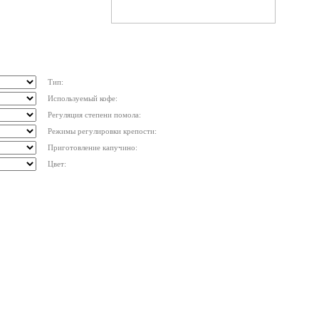
Тип:
Используемый кофе:
Регуляция степени помола:
Режимы регулировки крепости:
Приготовление капучино:
Цвет: