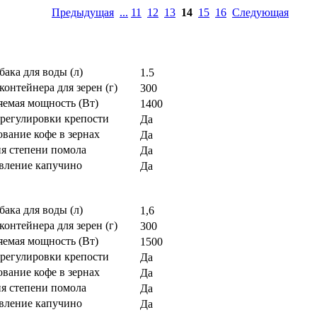
Предыдущая
...
11
12
13
14
15
16
Следующая
бака для воды (л)
1.5
контейнера для зерен (г)
300
яемая мощность (Вт)
1400
регулировки крепости
Да
вание кофе в зернах
Да
ия степени помола
Да
вление капучино
Да
бака для воды (л)
1,6
контейнера для зерен (г)
300
яемая мощность (Вт)
1500
регулировки крепости
Да
вание кофе в зернах
Да
ия степени помола
Да
вление капучино
Да