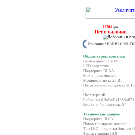
12204
грн.
Нет в наличии
Описание SHARP LC 60LE63
Общие характеристики
Размер диагонали 60 "
LED подсветка
Поддержка DLNA
Кол-во динамиков 2
Мощность звука 20 Вт
Потребляемая мощность 101 В
/
Цвет черный
Габариты (ШхВхГ) 1383х871х3
Вес 33 кг / с подставкой /
Технические данные
Поддержка HDTV
Покрытие экрана матовое
Тип LED-подсветки боковая /
Формат экрана 16:9