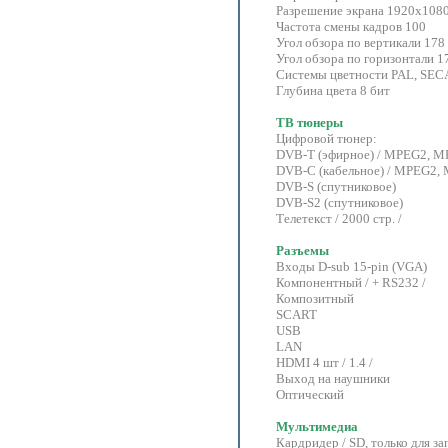
Разрешение экрана 1920x1080
Частота смены кадров 100
Угол обзора по вертикали 178
Угол обзора по горизонтали 1
Системы цветности PAL, SE
Глубина цвета 8 бит
ТВ тюнеры
Цифровой тюнер:
DVB-T (эфирное) / MPEG2, M
DVB-C (кабельное) / MPEG2,
DVB-S (спутниковое)
DVB-S2 (спутниковое)
Телетекст / 2000 стр. /
Разъемы
Входы D-sub 15-pin (VGA)
Компонентный / + RS232 /
Композитный
SCART
USB
LAN
HDMI 4 шт / 1.4 /
Выход на наушники
Оптический
Мультимедиа
Кардридер / SD, только для заг