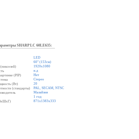
араметры SHARP LC 60LE635:
LED
60" (153см)
1920х1080
(пикселей)
н.д
сть
Нет
картинке (PIP)
Стерео
стема
20
щность (Вт)
PAL, SECAM, NTSC
етности (стандарты)
Малайзия
изводитель
1 год
871х1383х333
(ВхШхГ)