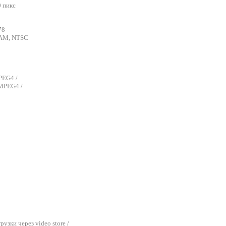
 пикс
78
CAM, NTSC
PEG4 /
 MPEG4 /
рузки через video store /