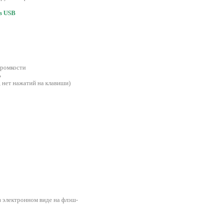
ов USB
громкости
ь
 нет нажатий на клавиши)
в электронном виде на флэш-