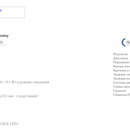
5:
П
Подсветка
Диагональ
Разрешение 
Контрастно
Картинка в 
Звуковая си
Звуковая мо
т / 0.1 Вт в режиме ожидания
Системы цв
Страна про
Гарантия
Габариты 
33 мм / с подставкой /
 EDGE LED /