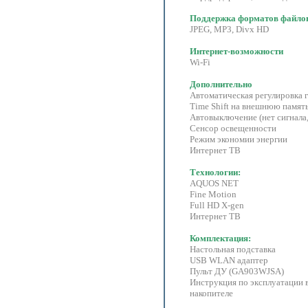
Поддержка форматов файл
JPEG, MP3, Divx HD
Интернет-возможности
Wi-Fi
Дополнительно
Автоматическая регулировка 
Time Shift на внешнюю памят
Автовыключение (нет сигнала,
Сенсор освещенности
Режим экономии энергии
Интернет ТВ
Технологии:
AQUOS NET
Fine Motion
Full HD X-gen
Интернет ТВ
Комплектация:
Настольная подставка
USB WLAN адаптер
Пульт ДУ (GA903WJSA)
Инструкция по эксплуатации 
накопителе