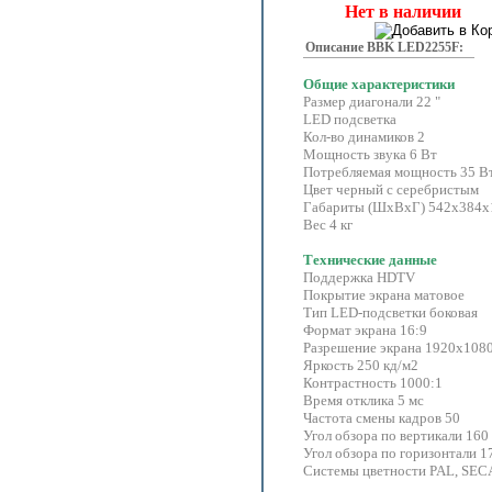
Нет в наличии
Описание BBK LED2255F:
Общие характеристики
Размер диагонали 22 "
LED подсветка
Кол-во динамиков 2
Мощность звука 6 Вт
Потребляемая мощность 35 Вт 
Цвет черный с серебристым
Габариты (ШхВхГ) 542х384х15
Вес 4 кг
Технические данные
Поддержка HDTV
Покрытие экрана матовое
Тип LED-подсветки боковая
Формат экрана 16:9
Разрешение экрана 1920x1080 
Яркость 250 кд/м2
Контрастность 1000:1
Время отклика 5 мс
Частота смены кадров 50
Угол обзора по вертикали 160
Угол обзора по горизонтали 1
Системы цветности PAL, SE