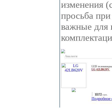
изменения (
просьба при
важные для 
комплектац
Аналоги
LED телевизор
LG 42LB620V
11172
грн.
Подробное 