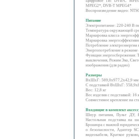
Цифровое ТВ: DVB-C MPE
MPEG2*, DVB-T MPEG4*
Воспроизведение видео: NTS
Питание
Электропитание: 220-240 В пе
Температура окружающей сред
Маркировка класса энергоэфф
Маркировка энергоэффективн
Потребление электроэнергии в
Энергопотребление в режиме 
Функции энергосбережения: 
выключения, Режим Эко, Свет
изображения (для радио)
Размеры
ВxШхГ: 589,0х977,2х42,9 мм
С подставкой ВxШхГ: 558,9х
Вес: 12,8 кг
Вес изделия с подставкой: 16 
Совместимое крепление на сте
Входящие в комплект аксес
Шнур питания, Пульт ДУ, 
Настольная подставка на ша
Брошюра с важной юридическ
о безопасности, Адаптер S
видеокабеля, Краткое руков