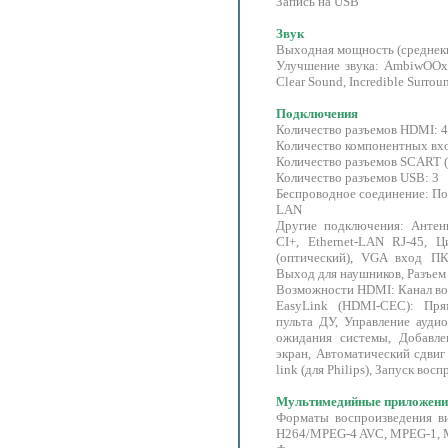
Запись на USB
Звук
Выходная мощность (среднеква
Улучшение звука: AmbiwOOx,
Clear Sound, Incredible Surrou
Подключения
Количество разъемов HDMI: 4
Количество компонентных вхо
Количество разъемов SCART 
Количество разъемов USB: 3
Беспроводное соединение: П
LAN
Другие подключения: Антен
CI+, Ethernet-LAN RJ-45, 
(оптический), VGA вход ПК
Выход для наушников, Разъем
Возможности HDMI: Канал воз
EasyLink (HDMI-CEC): Пр
пульта ДУ, Управление ауди
ожидания системы, Добавле
экран, Автоматический сдвиг с
link (для Philips), Запуск во
Мультимедийные приложени
Форматы воспроизведения в
H264/MPEG-4 AVC, MPEG-1,