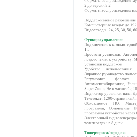
Форматы воспроизведения м
2 до версии 9.2
Форматы воспроизведения из
Поддерживаемое разрешение 
Компьютерные входы: до 192
Видеовходы: 24, 25, 30, 50, 6
Функции управления
Подключение к компьютерной
1.5
Простота установки: Автопои
подключения к устройству, М
установки поддержки
Удобство использования
Экранное руководство пользо
Регулировка формата э
Автомасштабирование, Расш
Super Zoom, Не в масштабе, 
Индикатор уровня сигнала: Д
Телетекст: 1200-страничный 
Обновляемое ПО: Масте
программы, Обновление 
программы устройства через 
Электронный гид телепередач
телепередач на 8 дней
Тюнер/прием/передача