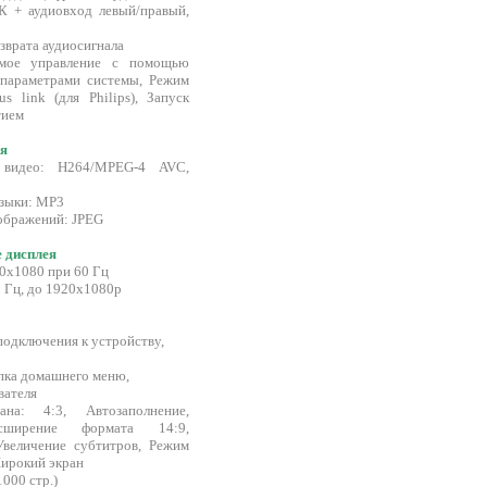
К + аудиовход левый/правый,
врата аудиосигнала
ямое управление с помощью
опараметрами системы, Режим
s link (для Philips), Запуск
тием
я
 видео: H264/MPEG-4 AVC,
зыки: MP3
ображений: JPEG
 дисплея
0x1080 при 60 Гц
0 Гц, до 1920x1080p
подключения к устройству,
пка домашнего меню,
вателя
ана: 4:3, Автозаполнение,
асширение формата 14:9,
Увеличение субтитров, Режим
Широкий экран
1000 стр.)