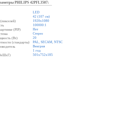
раметры PHILIPS 42PFL3507:
LED
42 (107 см)
1920x1080
(пикселей)
100000:1
сть
Нет
картинке (PIP)
Стерео
стема
20
щность (Вт)
PAL, SECAM, NTSC
етности (стандарты)
Венгрия
изводитель
1 год
501х752х185
(ВхШхГ)