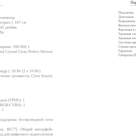
Па
Подсветка
Диагональ
елевизор
Разрешение 
етрич.): 107 см
Контрастно
 42 дюйма
Картинка в 
68р
Звуковая си
Звуковая мо
Системы цв
крана: 100 000:1
Страна про
Гарантия
l Crystal Clear, Perfect Motion
Габариты 
др.): 20 Вт (2 x 10 Вт)
чение громкости, Clear Sound,
дов (YPbPr): 1
(RGB/CVBS): 1
: 1
Поддержка беспроводной сети
на, IEC75, Общий интерфейс
од для цифрового аудиосигнала