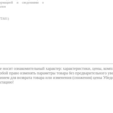
ормацией и сведениями о
алон
PTA01)
е носит ознакомительный характер: характеристики, цены, комп
собой право изменять параметры товара без предварительного ув
ванием для возврата товара или изменения (снижения) цены Убед
ектацию!