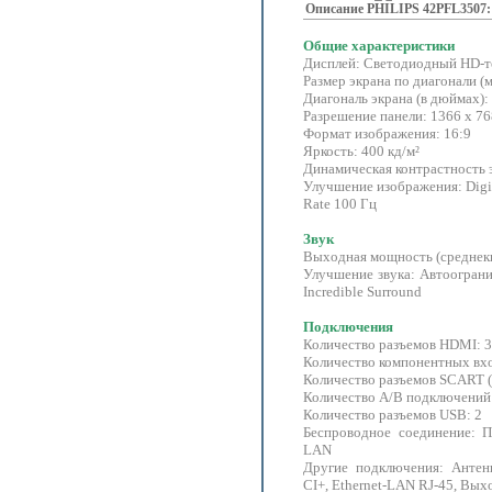
Описание PHILIPS 42PFL3507:
Общие характеристики
Дисплей: Светодиодный HD-т
Размер экрана по диагонали (м
Диагональ экрана (в дюймах):
Разрешение панели: 1366 x 7
Формат изображения: 16:9
Яркость: 400 кд/м²
Динамическая контрастность э
Улучшение изображения: Digita
Rate 100 Гц
Звук
Выходная мощность (среднеква
Улучшение звука: Автоограни
Incredible Surround
Подключения
Количество разъемов HDMI: 3
Количество компонентных вхо
Количество разъемов SCART 
Количество А/В подключений
Количество разъемов USB: 2
Беспроводное соединение: 
LAN
Другие подключения: Антен
CI+, Ethernet-LAN RJ-45, Вых