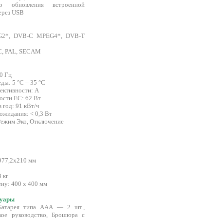
р обновления встроенной
ерез USB
G2*, DVB-C MPEG4*, DVB-T
C, PAL, SECAM
0 Гц
ы: 5 °C – 35 °C
ективности: A
ости ЕС: 62 Вт
 год: 91 кВт/ч
ожидания: < 0,3 Вт
Режим Эко, Отключение
977,2х210 мм
 кг
ну: 400 x 400 мм
суары
Батарея типа AAA — 2 шт.,
ткое руководство, Брошюра с