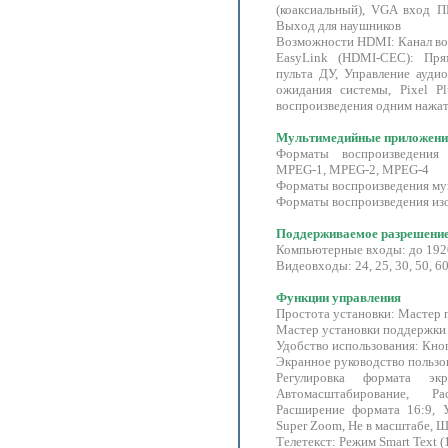
(коаксиальный), VGA вход П
Выход для наушников
Возможности HDMI: Канал воз
EasyLink (HDMI-CEC): Пр
пульта ДУ, Управление ауди
ожидания системы, Pixel Plu
воспроизведения одним нажа
Мультимедийные приложени
Форматы воспроизведения
MPEG-1, MPEG-2, MPEG-4
Форматы воспроизведения му
Форматы воспроизведения из
Поддерживаемое разрешение
Компьютерные входы: до 192
Видеовходы: 24, 25, 30, 50, 6
Функции управления
Простота установки: Мастер 
Мастер установки поддержки
Удобство использования: Кно
Экранное руководство пользо
Регулировка формата экр
Автомасштабирование, Р
Расширение формата 16:9, 
Super Zoom, Не в масштабе, 
Телетекст: Режим Smart Text (