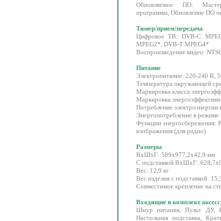
Обновляемое ПО: Масте
программы, Обновление ПО ч
Тюнер/прием/передача
Цифровое ТВ: DVB-C MPE
MPEG2*, DVB-T MPEG4*
Воспроизведение видео: NTS
Питание
Электропитание: 220-240 В, 5
Температура окружающей сред
Маркировка класса энергоэфф
Маркировка энергоэффективн
Потребление электроэнергии в
Энергопотребление в режиме 
Функции энергосбережения: 
изображения (для радио)
Размеры
ВxШхГ: 589х977,2х42,9 мм
С подставкой ВxШхГ: 628,7х
Вес: 12,9 кг
Вес изделия с подставкой: 15,3
Совместимое крепление на сте
Входящие в комплект аксес
Шнур питания, Пульт ДУ, 
Настольная подставка, Кра