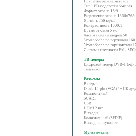
Покрытие экрана матовое
Тип LED-подсветки боковая
Формат экрана 16:9
Разрешение экрана 1366x768 п
Яркость 250 кд/м2
Контрастность 1000:1
Время отклика 5 мс
Частота смены кадров 50
Угол обзора по вертикали 160
Угол обзора по горизонтали 1
Системы цветности PAL, SE
ТВ тюнеры
Цифровой тюнер DVB-T (эфир
Телетекст
Разъемы
Входы:
D-sub 15-pin (VGA) / + ПК ауди
Композитный
SCART
USB
HDMI 2 шт
Выходы:
Коаксиальный (SPDIF)
Выход на наушники
Мультимедиа