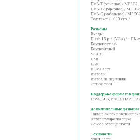
DVB-T (эфирное) / MPEG2,
DVB-T2 (эфирное) / MPEG2
DVB-C (кабельное) / MPEG
Телетекст / 1000 стр. /
Разъемы
Входы:
D-sub 15-pin (VGA) / + ПК а
Компонентный
Композитный
SCART
USB
LAN
HDMI 3 шт
Выходы
Выход на наушники
Оптический
Поддержка форматов фай
DivX, AC3, EAC3, HAAC, A
Дополнительные функции
Таймер включения/выключ
Авторегулировка звука
Сенсор освещенности
Технологии
Smart Share