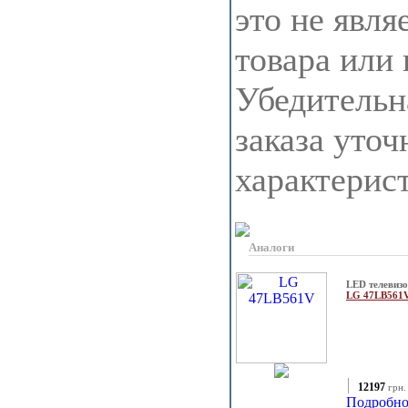
это не явля
товара или
Убедительн
заказа уточ
характерис
Аналоги
LED телевиз
LG 47LB561
12197
грн.
Подробно