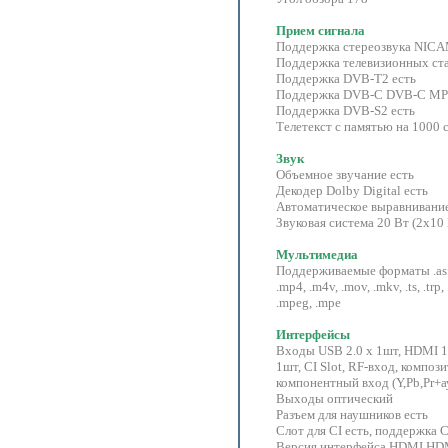
Прием сигнала
Поддержка стереозвука NICA
Поддержка телевизионных ст
Поддержка DVB-T2 есть
Поддержка DVB-C DVB-C M
Поддержка DVB-S2 есть
Телетекст с памятью на 1000 с
Звук
Объемное звучание есть
Декодер Dolby Digital есть
Автоматическое выравнивание
Звуковая система 20 Вт (2x10
Мультимедиа
Поддерживаемые форматы .asf, .
.mp4, .m4v, .mov, .mkv, .ts, .trp, 
.mpeg, .mpe
Интерфейсы
Входы USB 2.0 х 1шт, HDMI 
1шт, CI Slot, RF-вход, компо
компонентный вход (Y,Pb,Pr+ау
Выходы оптический
Разъем для наушников есть
Слот для CI есть, поддержка 
Версия интерфейса HDMI HDM