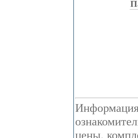
П
Информация 
ознакомител
цены, компл