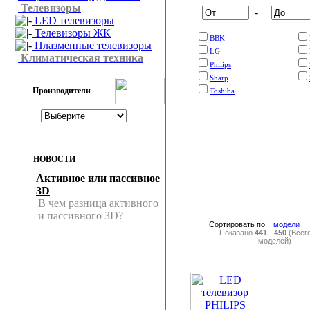
Телевизоры
-
LED телевизоры
Телевизоры ЖК
BBK
Плазменные телевизоры
LG
Климатическая техника
Philips
Sharp
Производители
Toshiba
НОВОСТИ
Активное или пассивное
3D
В чем разница активного
и пассивного 3D?
Сортировать по:
модели
Показано
441
-
450
(Всег
моделей)