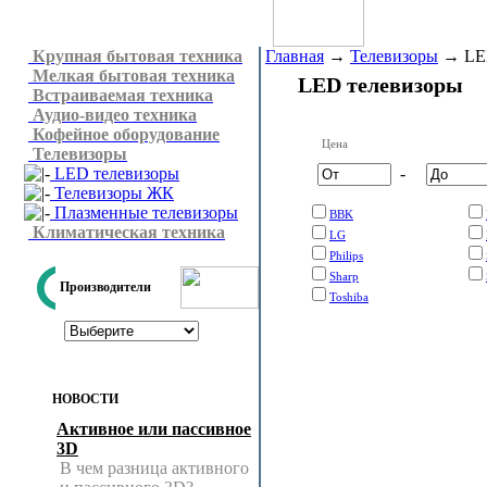
Крупная бытовая техника
Главная
→
Телевизоры
→
LE
Мелкая бытовая техника
LED телевизоры
Встраиваемая техника
Аудио-видео техника
Кофейное оборудование
Цена
Телевизоры
LED телевизоры
-
Телевизоры ЖК
Плазменные телевизоры
BBK
Климатическая техника
LG
Philips
Sharp
Производители
Toshiba
НОВОСТИ
Активное или пассивное
3D
В чем разница активного