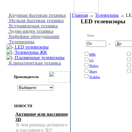
Крупная бытовая техника
Главная
→
Телевизоры
→
LE
Мелкая бытовая техника
LED телевизоры
Встраиваемая техника
Аудио-видео техника
Цена
Кофейное оборудование
Телевизоры
-
LED телевизоры
Телевизоры ЖК
BBK
Плазменные телевизоры
LG
Климатическая техника
Philips
Sharp
Производители
Toshiba
НОВОСТИ
Активное или пассивное
3D
В чем разница активного
и пассивного 3D?