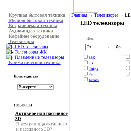
Крупная бытовая техника
Главная
→
Телевизоры
→
LE
Мелкая бытовая техника
LED телевизоры
Встраиваемая техника
Аудио-видео техника
Кофейное оборудование
Цена
Телевизоры
LED телевизоры
-
Телевизоры ЖК
Плазменные телевизоры
BBK
Климатическая техника
LG
Philips
Sharp
Производители
Toshiba
НОВОСТИ
Активное или пассивное
3D
В чем разница активного
и пассивного 3D?