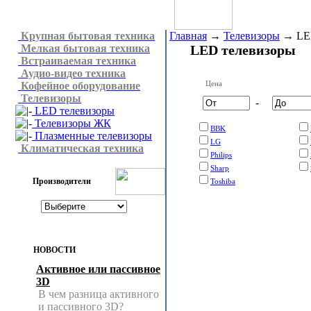
Крупная бытовая техника
Главная
→
Телевизоры
→
LE
Мелкая бытовая техника
LED телевизоры
Встраиваемая техника
Аудио-видео техника
Цена
Кофейное оборудование
Телевизоры
-
LED телевизоры
Телевизоры ЖК
BBK
Плазменные телевизоры
LG
Климатическая техника
Philips
Sharp
Производители
Toshiba
НОВОСТИ
Активное или пассивное
3D
В чем разница активного
и пассивного 3D?