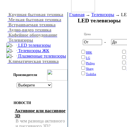
Крупная бытовая техника
Главная
→
Телевизоры
→
LE
Мелкая бытовая техника
LED телевизоры
Встраиваемая техника
Аудио-видео техника
Цена
Кофейное оборудование
Телевизоры
-
LED телевизоры
Телевизоры ЖК
BBK
Плазменные телевизоры
LG
Климатическая техника
Philips
Sharp
Toshiba
Производители
НОВОСТИ
Активное или пассивное
3D
В чем разница активного
и пассивного 3D?