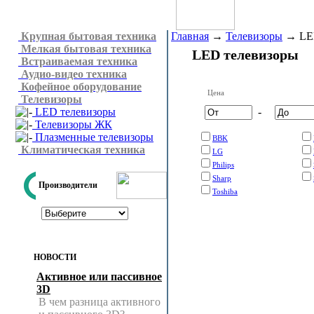
Крупная бытовая техника
Главная
→
Телевизоры
→
LE
Мелкая бытовая техника
LED телевизоры
Встраиваемая техника
Аудио-видео техника
Кофейное оборудование
Цена
Телевизоры
LED телевизоры
-
Телевизоры ЖК
Плазменные телевизоры
BBK
Климатическая техника
LG
Philips
Sharp
Производители
Toshiba
НОВОСТИ
Активное или пассивное
3D
В чем разница активного