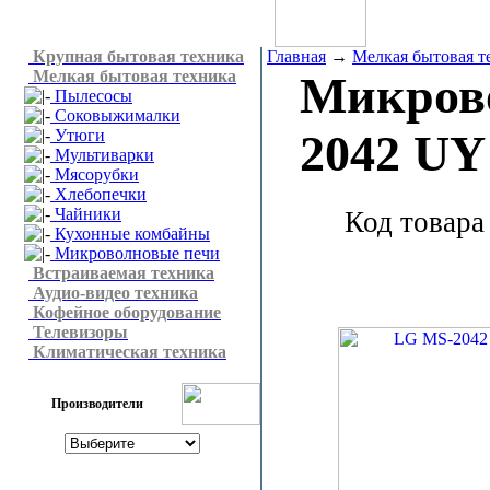
Крупная бытовая техника
Главная
→
Мелкая бытовая т
Мелкая бытовая техника
Микров
Пылесосы
Соковыжималки
Утюги
2042 UY
Мультиварки
Мясорубки
Хлебопечки
Чайники
Код товара
Кухонные комбайны
Микроволновые печи
Встраиваемая техника
Аудио-видео техника
Кофейное оборудование
Телевизоры
Климатическая техника
Производители