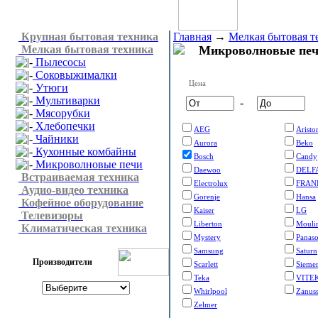
Крупная бытовая техника
Главная
→
Мелкая бытовая т
Мелкая бытовая техника
Микроволновые печ
Пылесосы
Соковыжималки
Цена
Утюги
Мультиварки
-
Мясорубки
Хлебопечки
AEG
Aristo
Чайники
Aurora
Beko
Кухонные комбайны
Bosch
Candy
Микроволновые печи
Daewoo
DELF
Встраиваемая техника
Electrolux
FRAN
Аудио-видео техника
Gorenje
Hansa
Кофейное оборудование
Kaiser
LG
Телевизоры
Liberton
Mouli
Климатическая техника
Mystery
Panaso
Samsung
Saturn
Производители
Scarlett
Sieme
Teka
VITE
Whirlpool
Zanuss
Zelmer