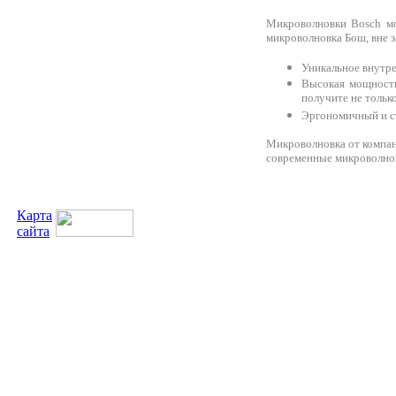
Микроволновки Bosch мо
микроволновка Бош, вне 
Уникальное внутре
Высокая мощность
получите не тольк
Эргономичный и с
Микроволновка от компан
современные микроволнов
Карта
сайта