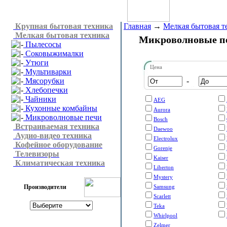
Крупная бытовая техника
Главная
→
Мелкая бытовая т
Мелкая бытовая техника
Микроволновые п
Пылесосы
Соковыжималки
Утюги
Цена
Мультиварки
Мясорубки
-
Хлебопечки
Чайники
AEG
Кухонные комбайны
Aurora
Микроволновые печи
Bosch
Встраиваемая техника
Daewoo
Аудио-видео техника
Electrolux
Кофейное оборудование
Gorenje
Телевизоры
Kaiser
Климатическая техника
Liberton
Mystery
Производители
Samsung
Scarlett
Teka
Whirlpool
Zelmer